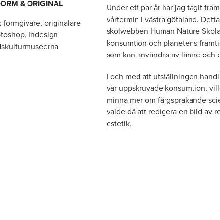
FORM & ORIGINAL
Under ett par år har jag tagit fra
vårtermin i västra götaland. Det
k formgivare, originalare
skolwebben Human Nature Skola. 
otoshop, Indesign
konsumtion och planetens framtid.
dskulturmuseerna
som kan användas av lärare och 
I och med att utställningen hand
vår uppskruvade konsumtion, vill
minna mer om färgsprakande scien
valde då att redigera en bild av r
estetik.