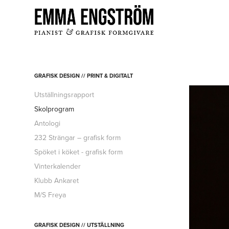
GRAFISK DESIGN // PRINT & DIGITALT
Utställningsrapport
Skolprogram
Antologi
232 Strängar – grafisk form
Spöket i köket - grafisk form
Vinterkalender
Klubb Ankaret
M/S Freya
GRAFISK DESIGN // UTSTÄLLNING