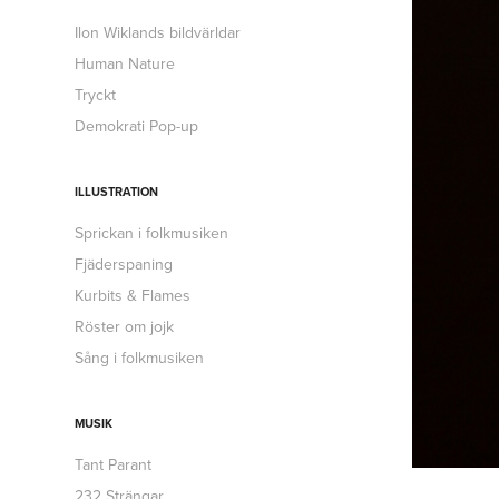
Ilon Wiklands bildvärldar
Human Nature
Tryckt
Demokrati Pop-up
ILLUSTRATION
Sprickan i folkmusiken
Fjäderspaning
Kurbits & Flames
Röster om jojk
Sång i folkmusiken
MUSIK
Tant Parant
232 Strängar