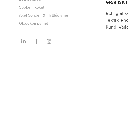
GRAFISK 
Spöket i köket
Roll:
grafis
Axel Sondén & Flyttfåglarna
Teknik: Ph
Glöggkompaniet
Kund: Värl